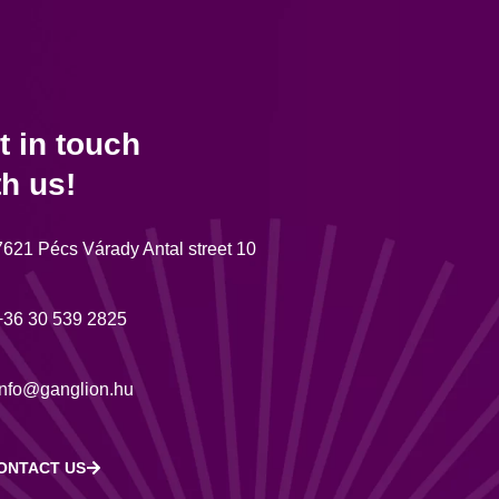
t in touch
th us!
7621 Pécs Várady Antal street 10
+36 30 539 2825
info@ganglion.hu
ONTACT US