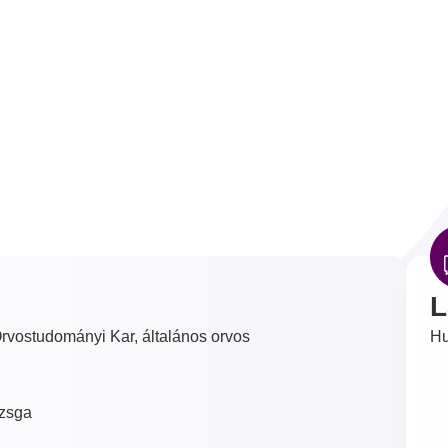
L
vostudományi Kar, általános orvos
Hu
izsga