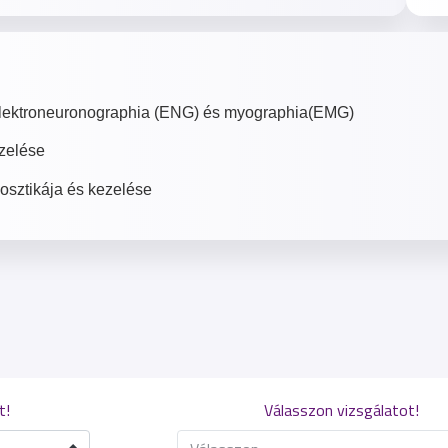
k: elektroneuronographia (ENG) és myographia(EMG)
ezelése
osztikája és kezelése