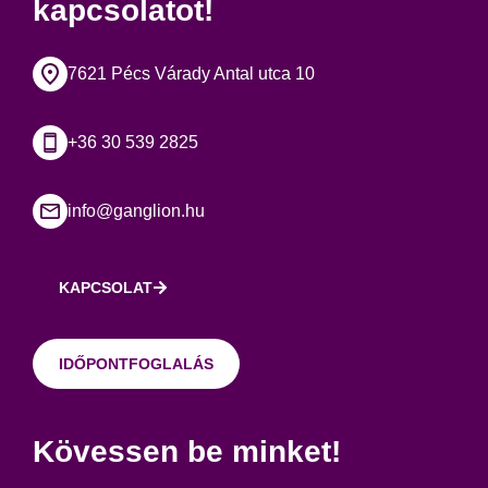
kapcsolatot!
7621 Pécs Várady Antal utca 10
+36 30 539 2825
info@ganglion.hu
KAPCSOLAT
IDŐPONTFOGLALÁS
Kövessen be minket!