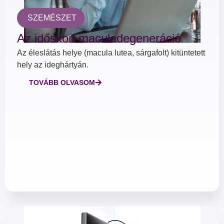
SZEMÉSZET
Az időskori maculadegeneráció
Az éleslátás helye (macula lutea, sárgafolt) kitüntetett
hely az ideghártyán.
TOVÁBB OLVASOM