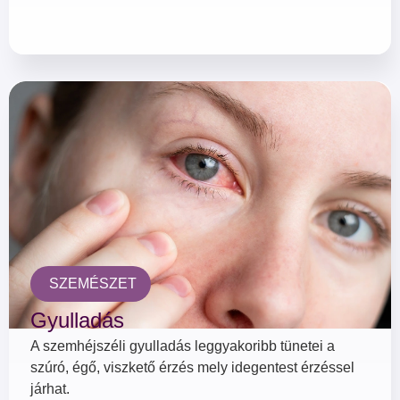
SZEMÉSZET
Gyulladás
A szemhéjszéli gyulladás leggyakoribb tünetei a
szúró, égő, viszkető érzés mely idegentest érzéssel
járhat.