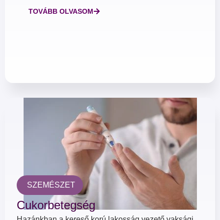
TOVÁBB OLVASOM
SZEMÉSZET
Cukorbetegség
Hazánkban a kereső korú lakosság vezető vaksági