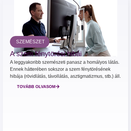
SZEMÉSZET
A szem fénytörési hibái
A leggyakoribb szemészeti panasz a homályos látás.
Ennek hátterében sokszor a szem fénytörésének
hibája (rövidlátás, távollátás, asztigmatizmus, stb.) áll.
TOVÁBB OLVASOM